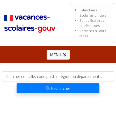
Calendriers
Scolaires officiels
vacances
-
Zones Scolaires
académiques
scolaires
-
gouv
Vacances & Jours
fériés
MENU
Rechercher