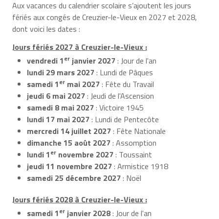
Aux vacances du calendrier scolaire s’ajoutent les jours
fériés aux congés de Creuzier-le-Vieux en 2027 et 2028,
dont voici les dates :
Jours fériés 2027 à Creuzier-le-Vieux :
er
vendredi 1
janvier 2027
: Jour de l'an
lundi 29 mars 2027
: Lundi de Pâques
er
samedi 1
mai 2027
: Fête du Travail
jeudi 6 mai 2027
: Jeudi de l'Ascension
samedi 8 mai 2027
: Victoire 1945
lundi 17 mai 2027
: Lundi de Pentecôte
mercredi 14 juillet 2027
: Fête Nationale
dimanche 15 août 2027
: Assomption
er
lundi 1
novembre 2027
: Toussaint
jeudi 11 novembre 2027
: Armistice 1918
samedi 25 décembre 2027
: Noël
Jours fériés 2028 à Creuzier-le-Vieux :
er
samedi 1
janvier 2028
: Jour de l'an