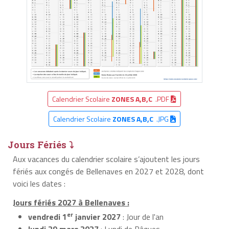
Calendrier Scolaire
ZONES A,B,C
.PDF
Calendrier Scolaire
ZONES A,B,C
.JPG
Jours Fériés ⤵
Aux vacances du calendrier scolaire s’ajoutent les jours
fériés aux congés de Bellenaves en 2027 et 2028, dont
voici les dates :
Jours fériés 2027 à Bellenaves :
er
vendredi 1
janvier 2027
: Jour de l'an
lundi 29 mars 2027
: Lundi de Pâques