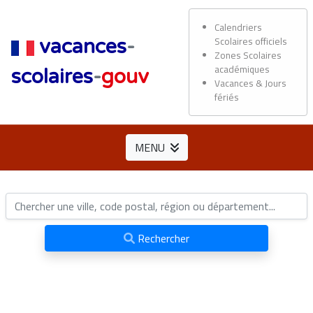
Calendriers
Scolaires officiels
vacances
-
Zones Scolaires
académiques
scolaires
-
gouv
Vacances & Jours
fériés
MENU
Rechercher