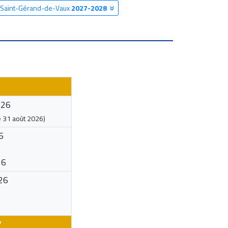
e Saint-Gérand-de-Vaux
2027-2028
026
e
31 août 2026
)
6
26
26
7