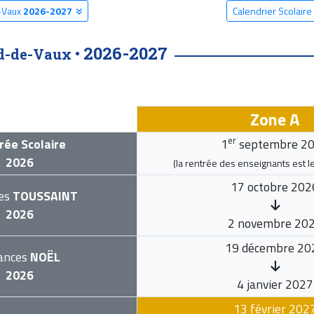
e-Vaux
2026-2027
Calendrier Scolair
2026-2027
d-de-Vaux •
Zone A
er
rée Scolaire
1
septembre 2
2026
(la rentrée des enseignants est l
17 octobre 202
es
TOUSSAINT
2026
2 novembre 20
19 décembre 20
ances
NOËL
2026
4 janvier 2027
13 février 202