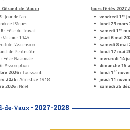
nt-Gérand-de-Vaux :
Jours fériés 2027 
er
6
: Jour de l'an
vendredi 1
ja
undi de Pâques
lundi 29 mars
er
26
: Fête du Travail
samedi 1
mai
: Victoire 1945
jeudi 6 mai 20
eudi de l'Ascension
samedi 8 mai
Lundi de Pentecôte
lundi 17 mai 
6
: Fête Nationale
mercredi 14 ju
6
: Assomption
dimanche 15 
er
bre 2026
: Toussaint
lundi 1
nove
re 2026
: Armistice 1918
jeudi 11 nove
re 2026
: Noël
samedi 25 dé
2027-2028
d-de-Vaux •