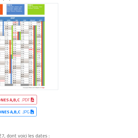
NES A,B,C
.PDF
ONES A,B,C
.JPG
, dont voici les dates :