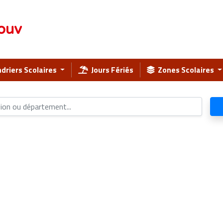
ouv
driers Scolaires
Jours Fériés
Zones Scolaires