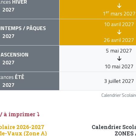
ances
HIVER
2027
er
1
mars 2027
10 avril 2027
INTEMPS / PÂQUES
2027
26 avril 2027
5 mai 2027
ASCENSION
2027
10 mai 2027
cances
ÉTÉ
3 juillet 2027
2027
Calendrier Scola
 / à imprimer ⤵
olaire 2026-2027
Calendrier Scol
de-Vaux (Zone A)
ZONES A