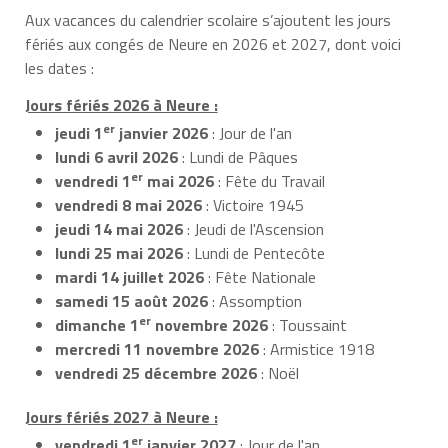
Aux vacances du calendrier scolaire s’ajoutent les jours
fériés aux congés de Neure en 2026 et 2027, dont voici
les dates :
Jours fériés 2026 à Neure :
er
jeudi 1
janvier 2026
: Jour de l'an
lundi 6 avril 2026
: Lundi de Pâques
er
vendredi 1
mai 2026
: Fête du Travail
vendredi 8 mai 2026
: Victoire 1945
jeudi 14 mai 2026
: Jeudi de l'Ascension
lundi 25 mai 2026
: Lundi de Pentecôte
mardi 14 juillet 2026
: Fête Nationale
samedi 15 août 2026
: Assomption
er
dimanche 1
novembre 2026
: Toussaint
mercredi 11 novembre 2026
: Armistice 1918
vendredi 25 décembre 2026
: Noël
Jours fériés 2027 à Neure :
er
vendredi 1
janvier 2027
: Jour de l'an