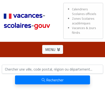
Calendriers
Scolaires officiels
vacances
-
Zones Scolaires
académiques
scolaires
-
gouv
Vacances & Jours
fériés
MENU
Rechercher