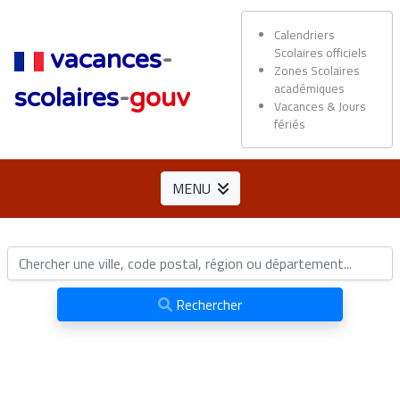
Calendriers
Scolaires officiels
vacances
-
Zones Scolaires
académiques
scolaires
-
gouv
Vacances & Jours
fériés
MENU
Rechercher