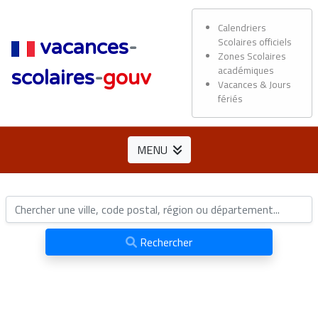
Calendriers
Scolaires officiels
vacances
-
Zones Scolaires
académiques
scolaires
-
gouv
Vacances & Jours
fériés
MENU
Rechercher