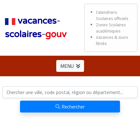
Calendriers
Scolaires officiels
vacances
-
Zones Scolaires
académiques
scolaires
-
gouv
Vacances & Jours
fériés
MENU
Rechercher