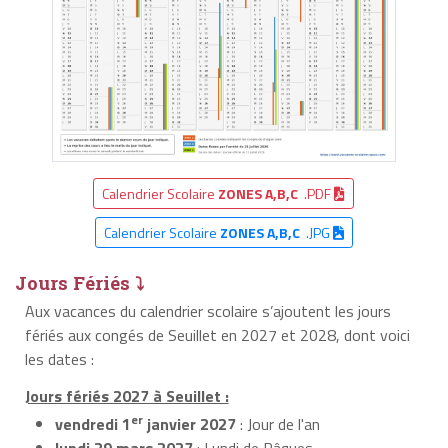
Calendrier Scolaire
ZONES A,B,C
.PDF
Calendrier Scolaire
ZONES A,B,C
.JPG
Jours Fériés ⤵
Aux vacances du calendrier scolaire s’ajoutent les jours
fériés aux congés de Seuillet en 2027 et 2028, dont voici
les dates :
Jours fériés 2027 à Seuillet :
er
vendredi 1
janvier 2027
: Jour de l'an
lundi 29 mars 2027
: Lundi de Pâques