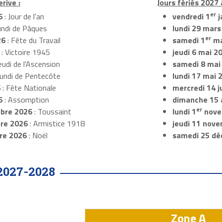
rive :
Jours fériés 2027 
er
6
: Jour de l'an
vendredi 1
j
undi de Pâques
lundi 29 mars
er
26
: Fête du Travail
samedi 1
ma
: Victoire 1945
jeudi 6 mai 2
eudi de l'Ascension
samedi 8 mai
Lundi de Pentecôte
lundi 17 mai 
6
: Fête Nationale
mercredi 14 ju
6
: Assomption
dimanche 15 
er
bre 2026
: Toussaint
lundi 1
nove
re 2026
: Armistice 1918
jeudi 11 nov
re 2026
: Noël
samedi 25 dé
2027-2028
Zone A