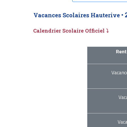
Vacances Scolaires Hauterive •
Calendrier Scolaire Officiel ⤵
Rent
Vacanc
Vac
Vac