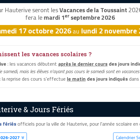
r Hauterive seront les
Vacances de la Toussaint
2026
er
fera le
mardi 1
septembre 2026
amedi 17 octobre 2026
lundi 2 novembre
au
ssent les vacances scolaires ?
ive
: les vacances débutent
après le dernier cours
des jours ind
le samedi, mais les élèves n'ayant pas cours le samedi sont en vacances 
: la reprise des cours s'effectue
le matin
des jours indiqués
dans 
terive & Jours Fériés
s fériés
officiels pour la ville de Hauterive, pour l'année scolaire en 
2026-2027
Calendrier S