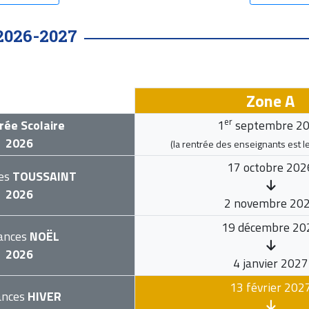
2026-2027
Zone A
er
rée Scolaire
1
septembre 2
2026
(la rentrée des enseignants est l
17 octobre 202
es
TOUSSAINT
2026
2 novembre 20
19 décembre 20
ances
NOËL
2026
4 janvier 2027
13 février 202
ances
HIVER