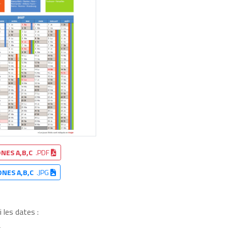
NES A,B,C
.PDF
ONES A,B,C
.JPG
 les dates :