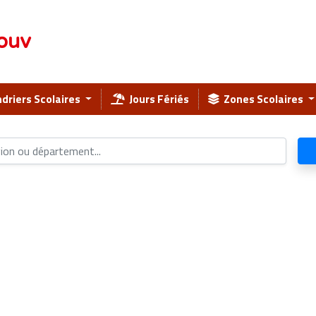
ouv
driers Scolaires
Jours Fériés
Zones Scolaires