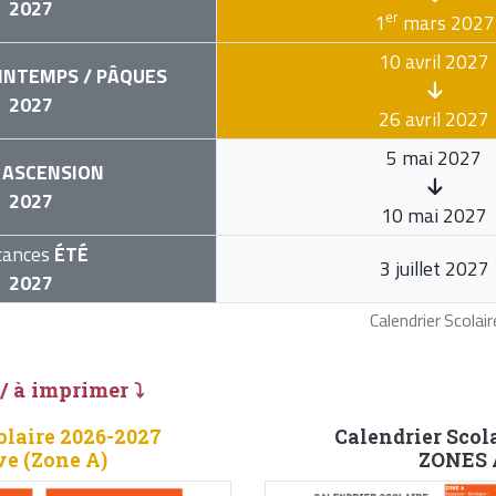
2027
er
1
mars 2027
10 avril 2027
INTEMPS / PÂQUES
2027
26 avril 2027
5 mai 2027
ASCENSION
2027
10 mai 2027
cances
ÉTÉ
3 juillet 2027
2027
Calendrier Scola
 / à imprimer ⤵
olaire 2026-2027
Calendrier Scol
ve (Zone A)
ZONES A