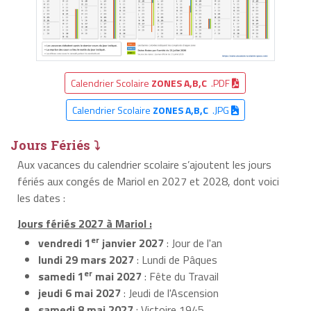
Calendrier Scolaire
ZONES A,B,C
.PDF
Calendrier Scolaire
ZONES A,B,C
.JPG
Jours Fériés ⤵
Aux vacances du calendrier scolaire s’ajoutent les jours
fériés aux congés de Mariol en 2027 et 2028, dont voici
les dates :
Jours fériés 2027 à Mariol :
er
vendredi 1
janvier 2027
: Jour de l'an
lundi 29 mars 2027
: Lundi de Pâques
er
samedi 1
mai 2027
: Fête du Travail
jeudi 6 mai 2027
: Jeudi de l'Ascension
samedi 8 mai 2027
: Victoire 1945