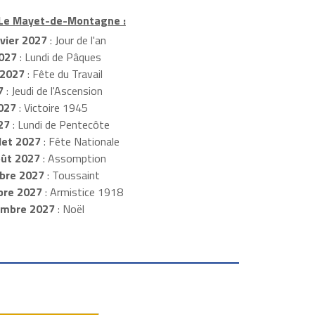
à Le Mayet-de-Montagne :
vier 2027
: Jour de l'an
2027
: Lundi de Pâques
2027
: Fête du Travail
7
: Jeudi de l'Ascension
027
: Victoire 1945
27
: Lundi de Pentecôte
llet 2027
: Fête Nationale
oût 2027
: Assomption
bre 2027
: Toussaint
bre 2027
: Armistice 1918
embre 2027
: Noël