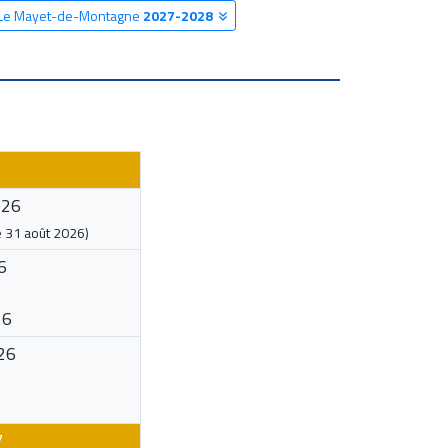
e Le Mayet-de-Montagne
2027-2028
026
e
31 août 2026
)
6
26
26
7