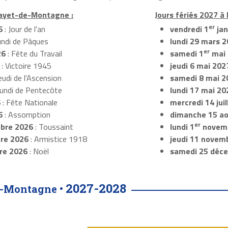
Mayet-de-Montagne :
Jours fériés 2027 
er
6
: Jour de l'an
vendredi 1
jan
undi de Pâques
lundi 29 mars 
er
26
: Fête du Travail
samedi 1
mai 
: Victoire 1945
jeudi 6 mai 202
eudi de l'Ascension
samedi 8 mai 2
Lundi de Pentecôte
lundi 17 mai 20
6
: Fête Nationale
mercredi 14 jui
6
: Assomption
dimanche 15 a
er
bre 2026
: Toussaint
lundi 1
novem
re 2026
: Armistice 1918
jeudi 11 novem
re 2026
: Noël
samedi 25 déc
2027-2028
e-Montagne •