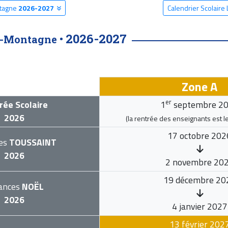
ntagne
2026-2027
Calendrier Scolair
2026-2027
e-Montagne •
Zone A
er
rée Scolaire
1
septembre 2
2026
(la rentrée des enseignants est l
17 octobre 202
es
TOUSSAINT
2026
2 novembre 20
19 décembre 20
ances
NOËL
2026
4 janvier 2027
13 février 202