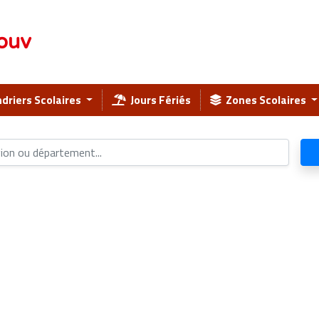
ouv
driers Scolaires
Jours Fériés
Zones Scolaires