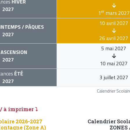
ances
HIVER
2027
er
1
mars 2027
10 avril 2027
INTEMPS / PÂQUES
2027
26 avril 2027
5 mai 2027
ASCENSION
2027
10 mai 2027
cances
ÉTÉ
3 juillet 2027
2027
Calendrier Scola
 / à imprimer ⤵
olaire 2026-2027
Calendrier Scol
ontagne (Zone A)
ZONES A