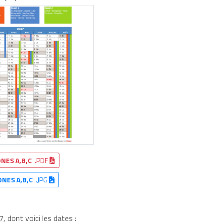
NES A,B,C
.PDF
ONES A,B,C
.JPG
 dont voici les dates :