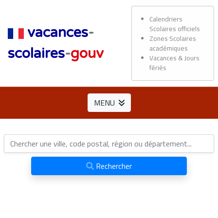
Calendriers
Scolaires officiels
vacances
-
Zones Scolaires
académiques
scolaires
-
gouv
Vacances & Jours
fériés
MENU
Rechercher