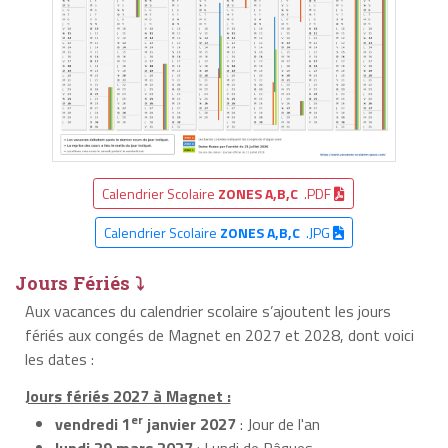
Calendrier Scolaire
ZONES A,B,C
.PDF
Calendrier Scolaire
ZONES A,B,C
.JPG
Jours Fériés ⤵
Aux vacances du calendrier scolaire s’ajoutent les jours
fériés aux congés de Magnet en 2027 et 2028, dont voici
les dates :
Jours fériés 2027 à Magnet :
er
vendredi 1
janvier 2027
: Jour de l'an
lundi 29 mars 2027
: Lundi de Pâques