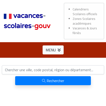
Calendriers
Scolaires officiels
vacances
-
Zones Scolaires
académiques
scolaires
-
gouv
Vacances & Jours
fériés
MENU
Rechercher