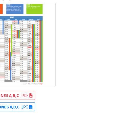
NES A,B,C
.PDF
ONES A,B,C
.JPG