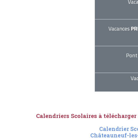
Vac
Vacances
PR
Pont
Va
Calendriers Scolaires à télécharger
Calendrier Sc
Châteauneuf-les