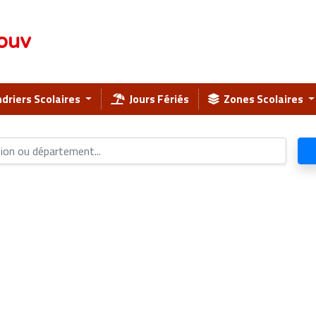
ouv
driers Scolaires
Jours Fériés
Zones Scolaires