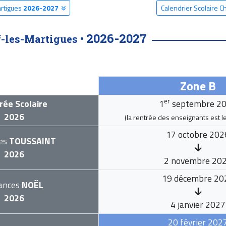
artigues
2026-2027
Calendrier Scolaire 
2026-2027
-les-Martigues •
Zone B
er
rée Scolaire
1
septembre 2
2026
(la rentrée des enseignants est l
17 octobre 202
es
TOUSSAINT
2026
2 novembre 20
19 décembre 20
ances
NOËL
2026
4 janvier 2027
20 février 202