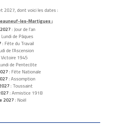
t 2027, dont voici les dates :
teauneuf-les-Martigues :
 2027
: Jour de l'an
: Lundi de Pâques
7
: Fête du Travail
udi de l'Ascension
 Victoire 1945
Lundi de Pentecôte
2027
: Fête Nationale
2027
: Assomption
2027
: Toussaint
2027
: Armistice 1918
e 2027
: Noël