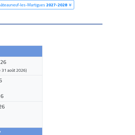
Châteauneuf-les-Martigues
2027-2028
026
e
31 août 2026
)
6
26
26
7