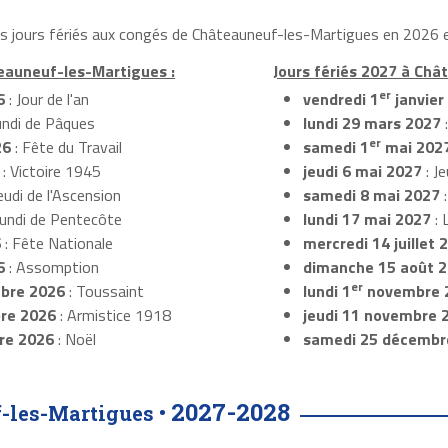
les jours fériés aux congés de Châteauneuf-les-Martigues en 2026 e
teauneuf-les-Martigues :
Jours fériés 2027 à Châ
er
6
: Jour de l'an
vendredi 1
janvier
undi de Pâques
lundi 29 mars 2027
er
26
: Fête du Travail
samedi 1
mai 202
: Victoire 1945
jeudi 6 mai 2027
: Je
eudi de l'Ascension
samedi 8 mai 2027
:
Lundi de Pentecôte
lundi 17 mai 2027
: 
6
: Fête Nationale
mercredi 14 juillet 
6
: Assomption
dimanche 15 août 
er
bre 2026
: Toussaint
lundi 1
novembre 
re 2026
: Armistice 1918
jeudi 11 novembre 
re 2026
: Noël
samedi 25 décembr
2027-2028
-les-Martigues •