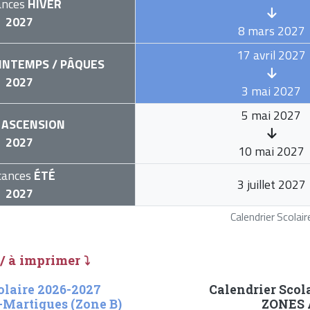
ances
HIVER
2027
8 mars 2027
17 avril 2027
INTEMPS / PÂQUES
2027
3 mai 2027
5 mai 2027
ASCENSION
2027
10 mai 2027
cances
ÉTÉ
3 juillet 2027
2027
Calendrier Scola
 / à imprimer ⤵
olaire 2026-2027
Calendrier Scol
-Martigues (Zone B)
ZONES A