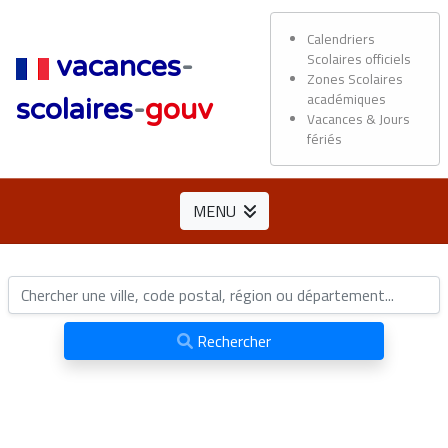
Calendriers
Scolaires officiels
vacances
-
Zones Scolaires
académiques
scolaires
-
gouv
Vacances & Jours
fériés
MENU
Rechercher