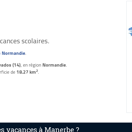
cances scolaires.
e Normandie
.
vados (14)
, en région
Normandie
.
2
rficie de
18.27 km
.
s vacances à Manerbe ?