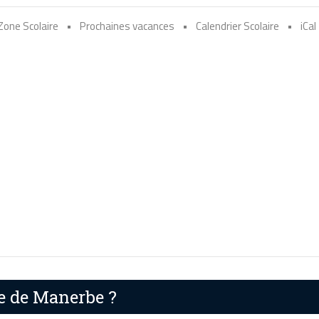
Zone Scolaire
•
Prochaines vacances
•
Calendrier Scolaire
•
iCal
re de Manerbe ?