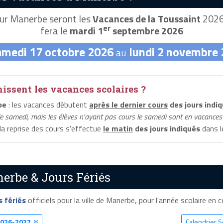
ur Manerbe seront les
Vacances de la Toussaint
2026,
er
fera le
mardi 1
septembre 2026
amedi 17 octobre 2026
lundi 2 novembre
au
ssent les vacances scolaires ?
be
: les vacances débutent
après le dernier cours
des jours indi
le samedi, mais les élèves n'ayant pas cours le samedi sont en vacances 
 la reprise des cours s'effectue
le matin
des jours indiqués
dans le
erbe & Jours Fériés
s fériés
officiels pour la ville de Manerbe, pour l'année scolaire en co
026-2027
Calendrier 