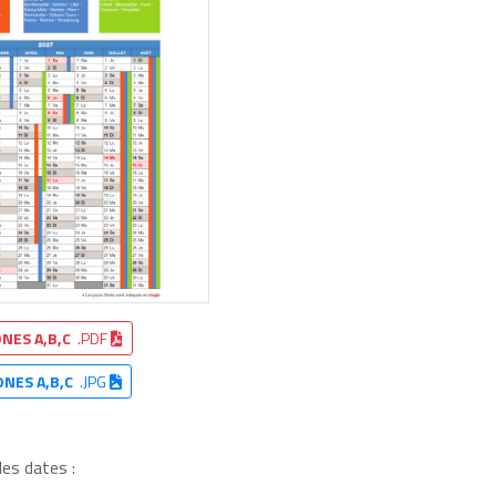
NES A,B,C
.PDF
ONES A,B,C
.JPG
les dates :