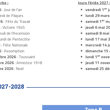
rbe :
Jours fériés 2027
er
6
: Jour de l'an
vendredi 1
j
undi de Pâques
lundi 29 mars
er
26
: Fête du Travail
samedi 1
ma
: Victoire 1945
jeudi 6 mai 2
eudi de l'Ascension
samedi 8 mai
Lundi de Pentecôte
lundi 17 mai 
6
: Fête Nationale
mercredi 14 ju
6
: Assomption
dimanche 15 
er
bre 2026
: Toussaint
lundi 1
nove
re 2026
: Armistice 1918
jeudi 11 nov
re 2026
: Noël
samedi 25 dé
027-2028
Zone B