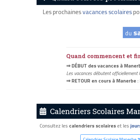
Les prochaines
vacances scolaires
po
s
du
Quand commencent et fini
⇒ DÉBUT des vacances à Maner
Les vacances débutent officiellement 
⇒ RETOUR en cours à Manerbe
:
Calendriers Scolaires Man
Consultez les
calendriers scolaires
et les
jour
Calendrier Scolaire Manerbe
2