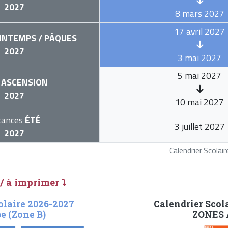
2027
8 mars 2027
17 avril 2027
INTEMPS / PÂQUES
2027
3 mai 2027
5 mai 2027
ASCENSION
2027
10 mai 2027
cances
ÉTÉ
3 juillet 2027
2027
Calendrier Scola
 / à imprimer ⤵
olaire 2026-2027
Calendrier Scol
e (Zone B)
ZONES A