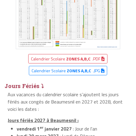
Calendrier Scolaire
ZONES A,B,C
.PDF
Calendrier Scolaire
ZONES A,B,C
.JPG
Jours Fériés ⤵
Aux vacances du calendrier scolaire s’ajoutent les jours
fériés aux congés de Beaumesnil en 2027 et 2028, dont
voici les dates :
Jours fériés 2027 à Beaumesnil :
er
vendredi 1
janvier 2027
: Jour de l'an
lundi 29 mars 2027
: Lundi de Pâques