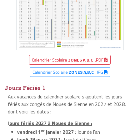
Calendrier Scolaire
ZONES A,B,C
.PDF
Calendrier Scolaire
ZONES A,B,C
.JPG
Jours Fériés ⤵
Aux vacances du calendrier scolaire s’ajoutent les jours
fériés aux congés de Noues de Sienne en 2027 et 2028,
dont voici les dates :
Jours fériés 2027 à Noues de Sienne :
er
vendredi 1
janvier 2027
: Jour de l'an
lundi 29 mars 2027
: Lundi de Pâques