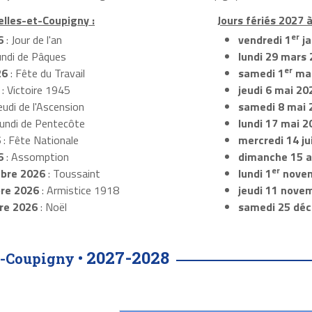
elles-et-Coupigny :
Jours fériés 2027 
er
6
: Jour de l'an
vendredi 1
ja
undi de Pâques
lundi 29 mars
er
26
: Fête du Travail
samedi 1
mai
: Victoire 1945
jeudi 6 mai 20
eudi de l'Ascension
samedi 8 mai 
Lundi de Pentecôte
lundi 17 mai 2
6
: Fête Nationale
mercredi 14 ju
6
: Assomption
dimanche 15 
er
bre 2026
: Toussaint
lundi 1
novem
re 2026
: Armistice 1918
jeudi 11 nove
re 2026
: Noël
samedi 25 dé
2027-2028
t-Coupigny •