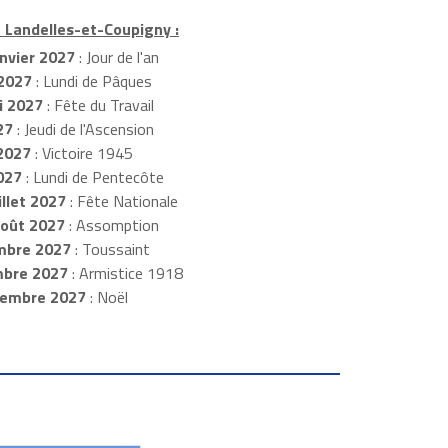
à Landelles-et-Coupigny :
nvier 2027
: Jour de l'an
 2027
: Lundi de Pâques
 2027
: Fête du Travail
27
: Jeudi de l'Ascension
2027
: Victoire 1945
027
: Lundi de Pentecôte
illet 2027
: Fête Nationale
août 2027
: Assomption
bre 2027
: Toussaint
mbre 2027
: Armistice 1918
cembre 2027
: Noël