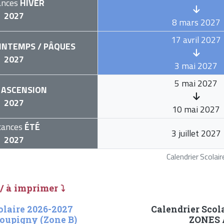
ances
HIVER
2027
8 mars 2027
17 avril 2027
INTEMPS / PÂQUES
2027
3 mai 2027
5 mai 2027
ASCENSION
2027
10 mai 2027
cances
ÉTÉ
3 juillet 2027
2027
Calendrier Scola
 / à imprimer ⤵
olaire 2026-2027
Calendrier Scol
Coupigny (Zone B)
ZONES A