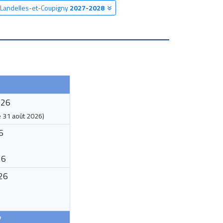
e Landelles-et-Coupigny
2027-2028
026
e
31 août 2026
)
6
26
26
7