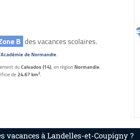
Zone B
des vacances scolaires.
'
Académie de Normandie
.
rtement du
Calvados (14)
, en région
Normandie
.
2
rficie de
24.67 km
.
s vacances à Landelles-et-Coupigny ?