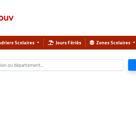
ouv
driers Scolaires
Jours Fériés
Zones Scolaires