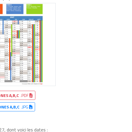
NES A,B,C
.PDF
ONES A,B,C
.JPG
7, dont voici les dates :