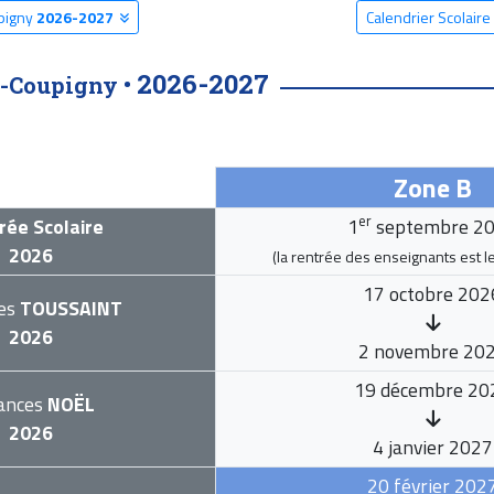
upigny
2026-2027
Calendrier Scolair
2026-2027
t-Coupigny •
Zone B
er
rée Scolaire
1
septembre 2
2026
(la rentrée des enseignants est l
17 octobre 202
es
TOUSSAINT
2026
2 novembre 20
19 décembre 20
ances
NOËL
2026
4 janvier 2027
20 février 202