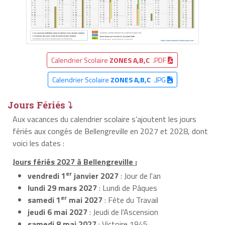
Calendrier Scolaire
ZONES A,B,C
.PDF
Calendrier Scolaire
ZONES A,B,C
.JPG
Jours Fériés ⤵
Aux vacances du calendrier scolaire s’ajoutent les jours
fériés aux congés de Bellengreville en 2027 et 2028, dont
voici les dates :
Jours fériés 2027 à Bellengreville :
er
vendredi 1
janvier 2027
: Jour de l'an
lundi 29 mars 2027
: Lundi de Pâques
er
samedi 1
mai 2027
: Fête du Travail
jeudi 6 mai 2027
: Jeudi de l'Ascension
samedi 8 mai 2027
: Victoire 1945