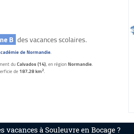
ne B
des vacances scolaires.
cadémie de Normandie
.
ement du
Calvados (14)
, en région
Normandie
.
2
erficie de
187.28 km
.
s vacances à Souleuvre en Bocage ?