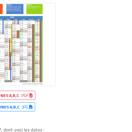
NES A,B,C
.PDF
ONES A,B,C
.JPG
 dont voici les dates :