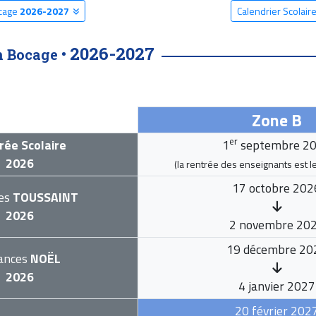
ocage
2026-2027
Calendrier Scolai
2026-2027
n Bocage •
Zone B
er
rée Scolaire
1
septembre 2
2026
(la rentrée des enseignants est l
17 octobre 202
es
TOUSSAINT
2026
2 novembre 20
19 décembre 20
ances
NOËL
2026
4 janvier 2027
20 février 202