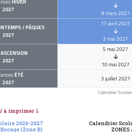
ances
HIVER
2027
8 mars 2027
17 avril 2027
INTEMPS / PÂQUES
2027
3 mai 2027
5 mai 2027
ASCENSION
2027
10 mai 2027
cances
ÉTÉ
3 juillet 2027
2027
Calendrier Scola
 / à imprimer ⤵
olaire 2026-2027
Calendrier Scol
 Bocage (Zone B)
ZONES A