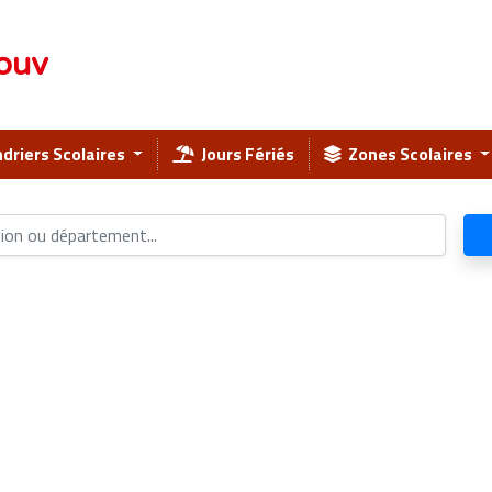
ouv
driers Scolaires
Jours Fériés
Zones Scolaires