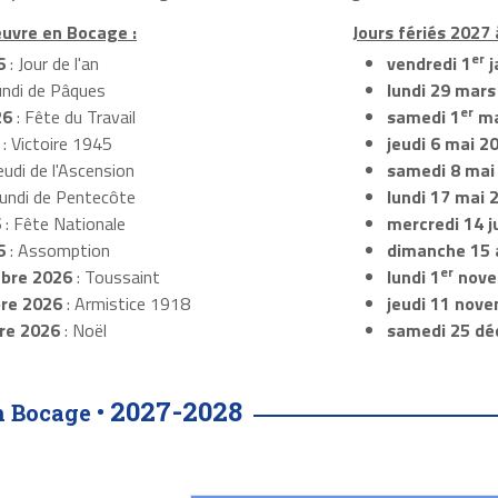
euvre en Bocage :
Jours fériés 2027
er
6
: Jour de l'an
vendredi 1
j
undi de Pâques
lundi 29 mars
er
26
: Fête du Travail
samedi 1
ma
: Victoire 1945
jeudi 6 mai 2
eudi de l'Ascension
samedi 8 mai
Lundi de Pentecôte
lundi 17 mai 
6
: Fête Nationale
mercredi 14 ju
6
: Assomption
dimanche 15 
er
bre 2026
: Toussaint
lundi 1
nove
re 2026
: Armistice 1918
jeudi 11 nov
re 2026
: Noël
samedi 25 dé
2027-2028
n Bocage •