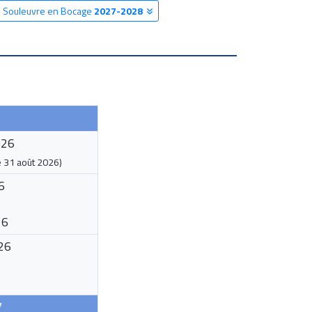
re Souleuvre en Bocage
2027-2028
026
e
31 août 2026
)
6
26
26
7