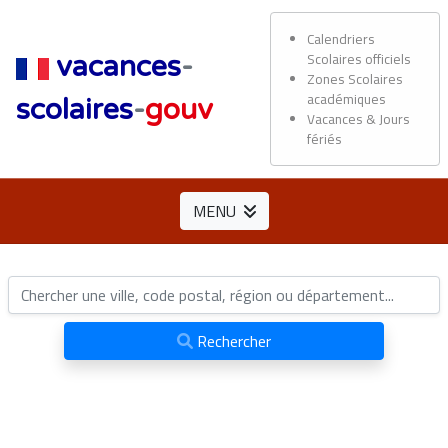
Calendriers
Scolaires officiels
vacances
-
Zones Scolaires
académiques
scolaires
-
gouv
Vacances & Jours
fériés
MENU
Rechercher