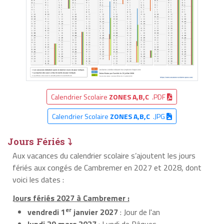
Calendrier Scolaire
ZONES A,B,C
.PDF
Calendrier Scolaire
ZONES A,B,C
.JPG
Jours Fériés ⤵
Aux vacances du calendrier scolaire s’ajoutent les jours
fériés aux congés de Cambremer en 2027 et 2028, dont
voici les dates :
Jours fériés 2027 à Cambremer :
er
vendredi 1
janvier 2027
: Jour de l'an
lundi 29 mars 2027
: Lundi de Pâques