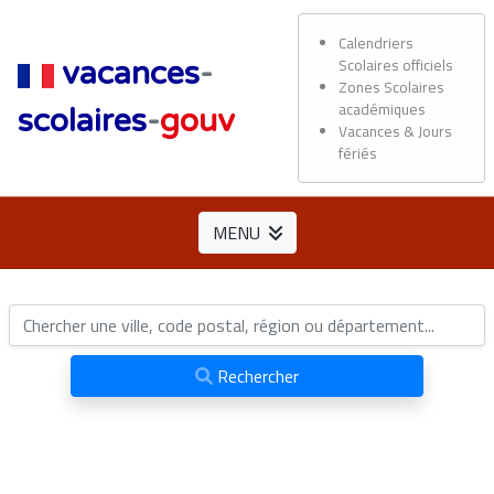
Calendriers
Scolaires officiels
vacances
-
Zones Scolaires
académiques
scolaires
-
gouv
Vacances & Jours
fériés
MENU
Rechercher