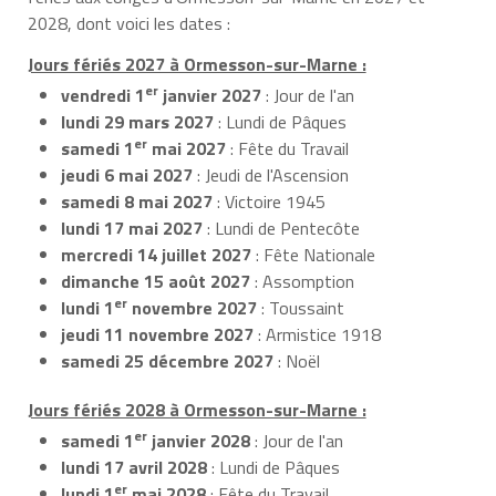
2028, dont voici les dates :
Jours fériés 2027 à Ormesson-sur-Marne :
er
vendredi 1
janvier 2027
: Jour de l'an
lundi 29 mars 2027
: Lundi de Pâques
er
samedi 1
mai 2027
: Fête du Travail
jeudi 6 mai 2027
: Jeudi de l'Ascension
samedi 8 mai 2027
: Victoire 1945
lundi 17 mai 2027
: Lundi de Pentecôte
mercredi 14 juillet 2027
: Fête Nationale
dimanche 15 août 2027
: Assomption
er
lundi 1
novembre 2027
: Toussaint
jeudi 11 novembre 2027
: Armistice 1918
samedi 25 décembre 2027
: Noël
Jours fériés 2028 à Ormesson-sur-Marne :
er
samedi 1
janvier 2028
: Jour de l'an
lundi 17 avril 2028
: Lundi de Pâques
er
lundi 1
mai 2028
: Fête du Travail