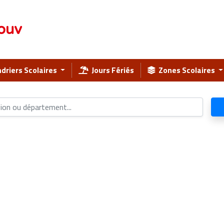
ouv
driers Scolaires
Jours Fériés
Zones Scolaires