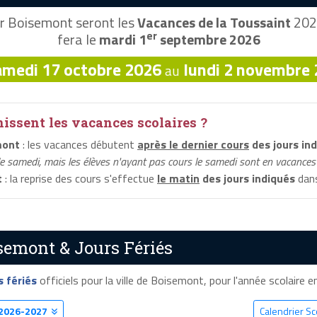
r Boisemont seront les
Vacances de la Toussaint
2026
er
fera le
mardi 1
septembre 2026
amedi 17 octobre 2026
lundi 2 novembre
au
ssent les vacances scolaires ?
mont
: les vacances débutent
après le dernier cours
des jours in
le samedi, mais les élèves n'ayant pas cours le samedi sont en vacances 
t
: la reprise des cours s'effectue
le matin
des jours indiqués
dans
semont & Jours Fériés
s fériés
officiels pour la ville de Boisemont, pour l'année scolaire en
2026-2027
Calendrier S