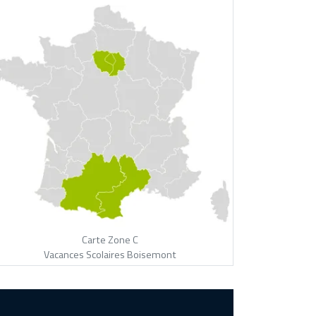
Carte Zone C
Vacances Scolaires Boisemont