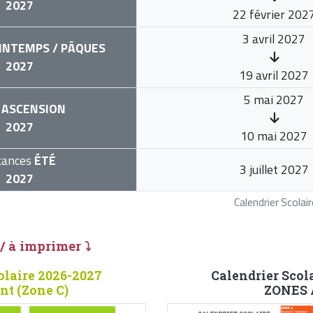
2027
22 février 202
3 avril 2027
INTEMPS / PÂQUES
2027
19 avril 2027
5 mai 2027
ASCENSION
2027
10 mai 2027
cances
ÉTÉ
3 juillet 2027
2027
Calendrier Scola
 / à imprimer ⤵
olaire 2026-2027
Calendrier Scol
nt (Zone C)
ZONES A