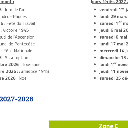
emont :
Jours fériés 2027
er
6
: Jour de l'an
vendredi 1
j
undi de Pâques
lundi 29 mars
er
26
: Fête du Travail
samedi 1
ma
: Victoire 1945
jeudi 6 mai 2
eudi de l'Ascension
samedi 8 mai
Lundi de Pentecôte
lundi 17 mai 
6
: Fête Nationale
mercredi 14 ju
6
: Assomption
dimanche 15 
er
bre 2026
: Toussaint
lundi 1
nove
re 2026
: Armistice 1918
jeudi 11 nov
re 2026
: Noël
samedi 25 dé
2027-2028
Zone C