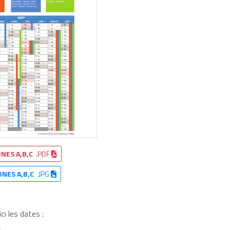
NES A,B,C
.PDF
ONES A,B,C
.JPG
i les dates :