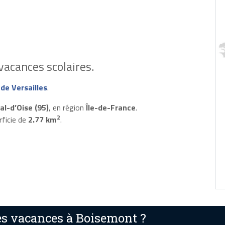
vacances scolaires.
de Versailles
.
al-d’Oise (95)
, en région
Île-de-France
.
2
rficie de
2.77 km
.
s vacances à Boisemont ?