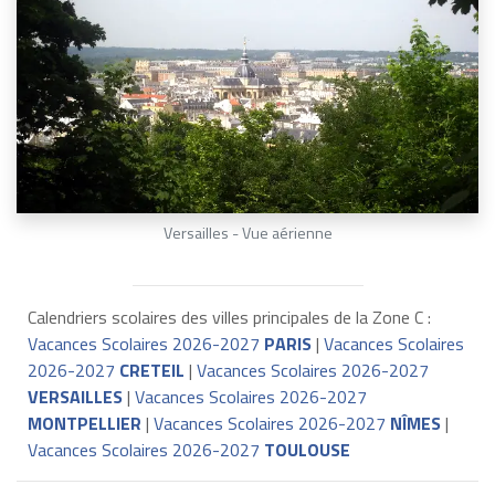
Versailles - Vue aérienne
Calendriers scolaires des villes principales de la Zone C :
Vacances Scolaires 2026-2027
PARIS
|
Vacances Scolaires
2026-2027
CRETEIL
|
Vacances Scolaires 2026-2027
VERSAILLES
|
Vacances Scolaires 2026-2027
MONTPELLIER
|
Vacances Scolaires 2026-2027
NÎMES
|
Vacances Scolaires 2026-2027
TOULOUSE