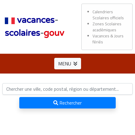
Calendriers
Scolaires officiels
vacances
-
Zones Scolaires
académiques
scolaires
-
gouv
Vacances & Jours
fériés
MENU
Rechercher