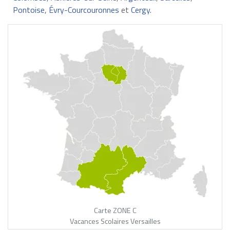
Pontoise
,
Évry-Courcouronnes
et
Cergy
.
Carte ZONE C
Vacances Scolaires Versailles