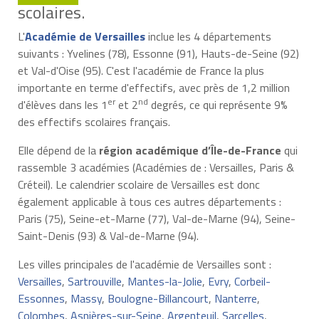
scolaires.
L'
Académie de Versailles
inclue les 4 départements
suivants : Yvelines (78), Essonne (91), Hauts-de-Seine (92)
et Val-d'Oise (95). C'est l'académie de France la plus
importante en terme d'effectifs, avec près de 1,2 million
er
nd
d'élèves dans les 1
et 2
degrés, ce qui représente 9%
des effectifs scolaires français.
Elle dépend de la
région académique d’Île-de-France
qui
rassemble 3 académies (Académies de : Versailles, Paris &
Créteil). Le calendrier scolaire de Versailles est donc
également applicable à tous ces autres départements :
Paris (75), Seine-et-Marne (77), Val-de-Marne (94), Seine-
Saint-Denis (93) & Val-de-Marne (94).
Les villes principales de l'académie de Versailles sont :
Versailles
,
Sartrouville
,
Mantes-la-Jolie
,
Evry
,
Corbeil-
Essonnes
,
Massy
,
Boulogne-Billancourt
,
Nanterre
,
Colombes
,
Asnières-sur-Seine
,
Argenteuil
,
Sarcelles
,