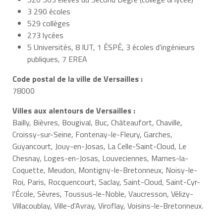
3 290 écoles
529 collèges
273 lycées
5 Universités, 8 IUT, 1 ÉSPÉ, 3 écoles d'ingénieurs
publiques, 7 EREA
Code postal de la ville de Versailles :
78000
Villes aux alentours de Versailles :
Bailly, Bièvres, Bougival, Buc, Châteaufort, Chaville,
Croissy-sur-Seine, Fontenay-le-Fleury, Garches,
Guyancourt, Jouy-en-Josas, La Celle-Saint-Cloud, Le
Chesnay, Loges-en-Josas, Louveciennes, Marnes-la-
Coquette, Meudon, Montigny-le-Bretonneux, Noisy-le-
Roi, Paris, Rocquencourt, Saclay, Saint-Cloud, Saint-Cyr-
l'École, Sèvres, Toussus-le-Noble, Vaucresson, Vélizy-
Villacoublay, Ville-d'Avray, Viroflay, Voisins-le-Bretonneux.