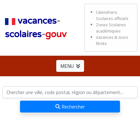
Calendriers
Scolaires officiels
vacances
-
Zones Scolaires
académiques
scolaires
-
gouv
Vacances & Jours
fériés
MENU
Rechercher