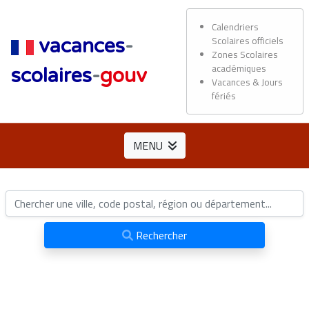
Calendriers
Scolaires officiels
vacances
-
Zones Scolaires
académiques
scolaires
-
gouv
Vacances & Jours
fériés
MENU
Rechercher