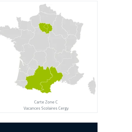
Carte Zone C
Vacances Scolaires Cergy