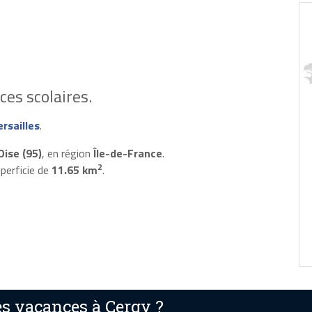
es scolaires.
rsailles
.
Oise (95)
, en région
Île-de-France
.
2
perficie de
11.65 km
.
s vacances à Cergy ?