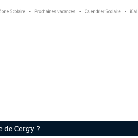
Zone Scolaire
•
Prochaines vacances
•
Calendrier Scolaire
•
iCal
e de Cergy ?