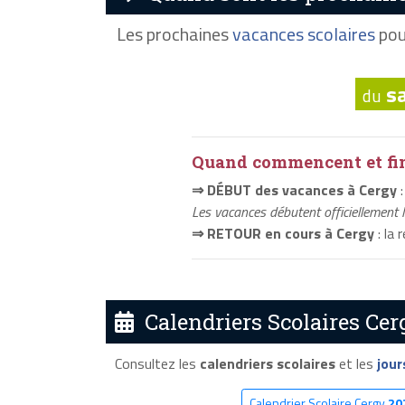
Les prochaines
vacances scolaires
pou
s
du
Quand commencent et fini
⇒ DÉBUT des vacances à Cergy
:
Les vacances débutent officiellement 
⇒ RETOUR en cours à Cergy
: la 
Calendriers Scolaires Cer
Consultez les
calendriers scolaires
et les
jour
Calendrier Scolaire Cergy
20