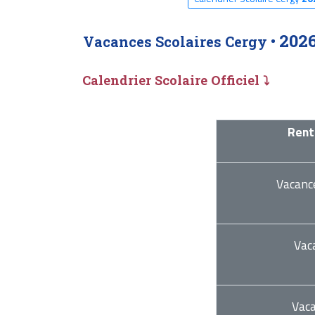
202
Vacances Scolaires Cergy •
Calendrier Scolaire Officiel ⤵
Rent
Vacanc
Vac
Vac