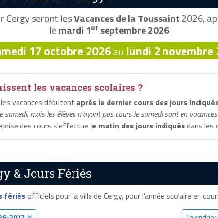
r Cergy seront les
Vacances de la Toussaint
2026, apr
er
le
mardi 1
septembre 2026
amedi 17 octobre 2026
lundi 2 novembre
au
ssent les vacances scolaires ?
 les vacances débutent
après le dernier cours
des jours indiqué
le samedi, mais les élèves n'ayant pas cours le samedi sont en vacances 
reprise des cours s'effectue
le matin
des jours indiqués
dans les c
gy & Jours Fériés
s fériés
officiels pour la ville de Cergy, pour l'année scolaire en cours
26-2027
Calendrier