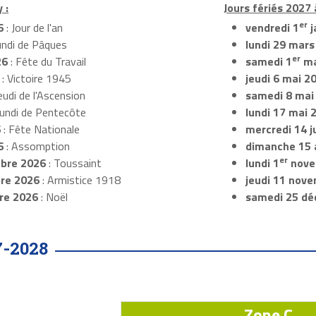
 :
Jours fériés 2027 
er
6
: Jour de l'an
vendredi 1
j
undi de Pâques
lundi 29 mars
er
26
: Fête du Travail
samedi 1
ma
: Victoire 1945
jeudi 6 mai 2
eudi de l'Ascension
samedi 8 mai
Lundi de Pentecôte
lundi 17 mai 
6
: Fête Nationale
mercredi 14 ju
6
: Assomption
dimanche 15 
er
bre 2026
: Toussaint
lundi 1
nove
re 2026
: Armistice 1918
jeudi 11 nov
re 2026
: Noël
samedi 25 dé
7-2028
Zone C