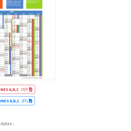
NES A,B,C
.PDF
ONES A,B,C
.JPG
 dates :