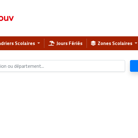
ouv
driers Scolaires
Jours Fériés
Zones Scolaires