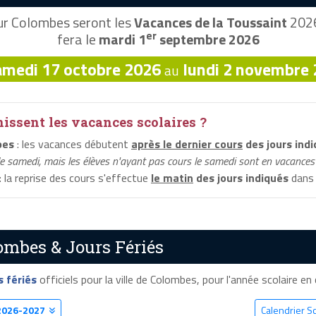
r Colombes seront les
Vacances de la Toussaint
2026
er
fera le
mardi 1
septembre 2026
amedi 17 octobre 2026
lundi 2 novembre
au
ssent les vacances scolaires ?
bes
: les vacances débutent
après le dernier cours
des jours ind
le samedi, mais les élèves n'ayant pas cours le samedi sont en vacances 
: la reprise des cours s'effectue
le matin
des jours indiqués
dans 
ombes & Jours Fériés
s fériés
officiels pour la ville de Colombes, pour l'année scolaire en c
2026-2027
Calendrier S