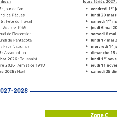
mbes :
Jours fériés 2027
er
6
: Jour de l'an
vendredi 1
j
undi de Pâques
lundi 29 mars
er
26
: Fête du Travail
samedi 1
ma
: Victoire 1945
jeudi 6 mai 2
eudi de l'Ascension
samedi 8 mai
Lundi de Pentecôte
lundi 17 mai 
6
: Fête Nationale
mercredi 14 ju
6
: Assomption
dimanche 15 
er
bre 2026
: Toussaint
lundi 1
nove
re 2026
: Armistice 1918
jeudi 11 nov
re 2026
: Noël
samedi 25 dé
2027-2028
Zone C