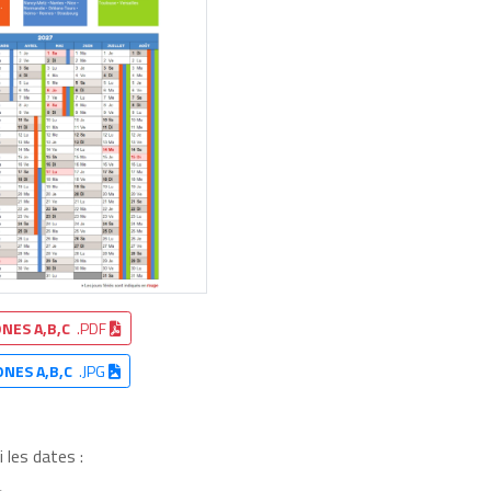
NES A,B,C
.PDF
ONES A,B,C
.JPG
 les dates :