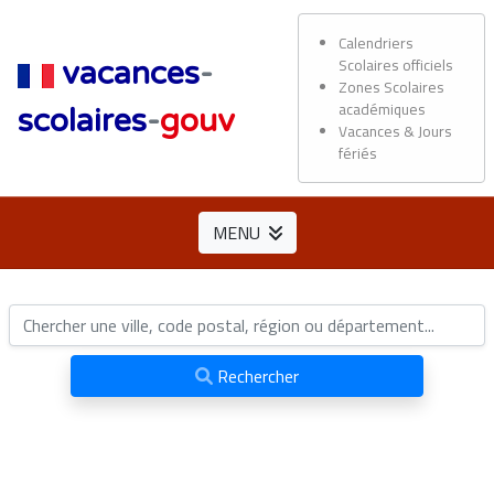
Calendriers
Scolaires officiels
vacances
-
Zones Scolaires
académiques
scolaires
-
gouv
Vacances & Jours
fériés
MENU
Rechercher