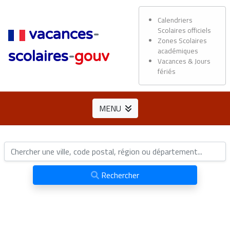
Calendriers
Scolaires officiels
vacances
-
Zones Scolaires
académiques
scolaires
-
gouv
Vacances & Jours
fériés
MENU
Rechercher