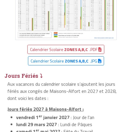
Calendrier Scolaire
ZONES A,B,C
.PDF
Calendrier Scolaire
ZONES A,B,C
.JPG
Jours Fériés ⤵
Aux vacances du calendrier scolaire s’ajoutent les jours
fériés aux congés de Maisons-Alfort en 2027 et 2028,
dont voici les dates :
Jours fériés 2027 à Maisons-Alfort :
er
vendredi 1
janvier 2027
: Jour de l'an
lundi 29 mars 2027
: Lundi de Pâques
er
samedi 1
mai 2027
: Fête du Travail