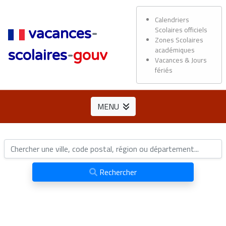
Calendriers
Scolaires officiels
vacances
-
Zones Scolaires
académiques
scolaires
-
gouv
Vacances & Jours
fériés
MENU
Rechercher