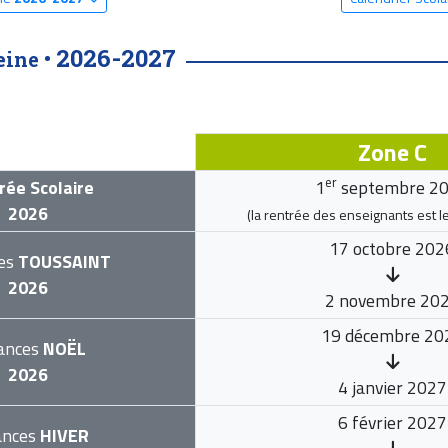
2026-2027
eine •
Zone C
er
rée Scolaire
1
septembre 2
2026
(la rentrée des enseignants est l
17 octobre 202
es
TOUSSAINT
2026
2 novembre 20
19 décembre 20
ances
NOËL
2026
4 janvier 2027
6 février 2027
ances
HIVER