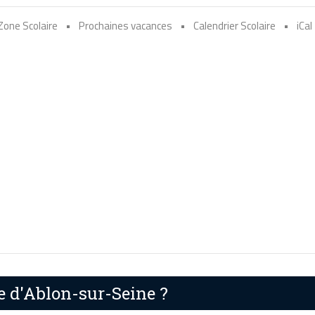
Zone Scolaire
•
Prochaines vacances
•
Calendrier Scolaire
•
iCal
re d'Ablon-sur-Seine ?