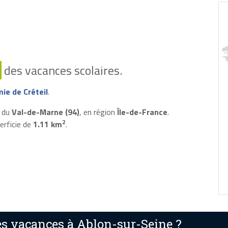
des vacances scolaires.
ie de Créteil
.
t du
Val-de-Marne (94)
, en région
Île-de-France
.
2
erficie de
1.11 km
.
s vacances à Ablon-sur-Seine ?