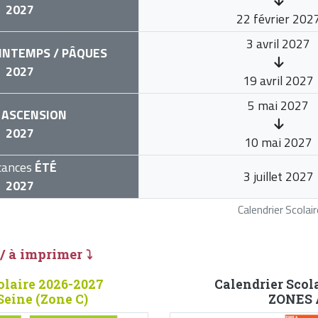
2027
22 février 202
3 avril 2027
INTEMPS / PÂQUES
2027
19 avril 2027
5 mai 2027
ASCENSION
2027
10 mai 2027
cances
ÉTÉ
3 juillet 2027
2027
Calendrier Scola
 / à imprimer ⤵
olaire 2026-2027
Calendrier Scol
Seine (Zone C)
ZONES A