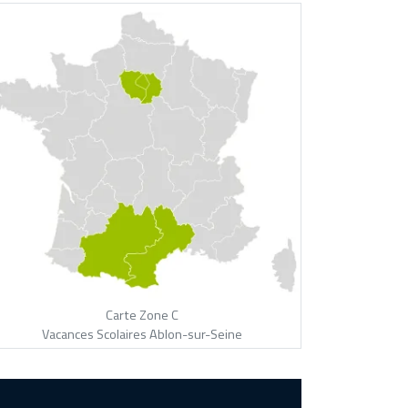
Carte Zone C
Vacances Scolaires Ablon-sur-Seine