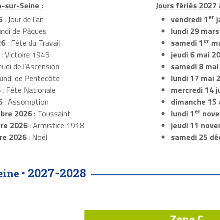
n-sur-Seine :
Jours fériés 2027 
er
6
: Jour de l'an
vendredi 1
j
undi de Pâques
lundi 29 mars
er
26
: Fête du Travail
samedi 1
ma
: Victoire 1945
jeudi 6 mai 2
eudi de l'Ascension
samedi 8 mai
Lundi de Pentecôte
lundi 17 mai 
6
: Fête Nationale
mercredi 14 ju
6
: Assomption
dimanche 15 
er
bre 2026
: Toussaint
lundi 1
nove
re 2026
: Armistice 1918
jeudi 11 nov
re 2026
: Noël
samedi 25 dé
2027-2028
eine •
Zone C