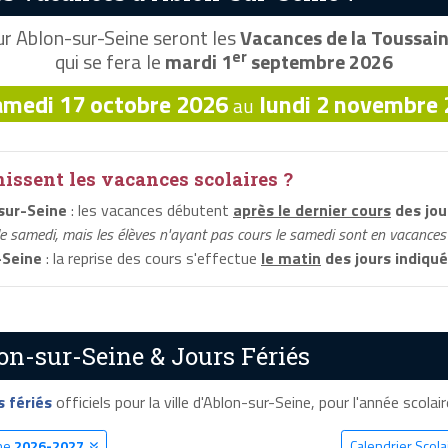
r Ablon-sur-Seine seront les
Vacances de la Toussain
er
qui se fera le
mardi 1
septembre 2026
amedi 17 octobre 2026
lundi 2 novembre
au
ssent les vacances scolaires ?
sur-Seine
: les vacances débutent
après le dernier cours
des jou
le samedi, mais les élèves n'ayant pas cours le samedi sont en vacances 
-Seine
: la reprise des cours s'effectue
le matin
des jours indiqu
on-sur-Seine & Jours Fériés
s fériés
officiels pour la ville d'Ablon-sur-Seine, pour l'année scolair
ine
2026-2027
Calendrier Scol