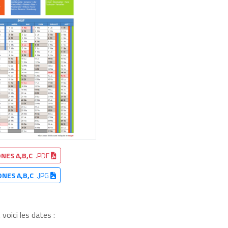
NES A,B,C
.PDF
ONES A,B,C
.JPG
voici les dates :