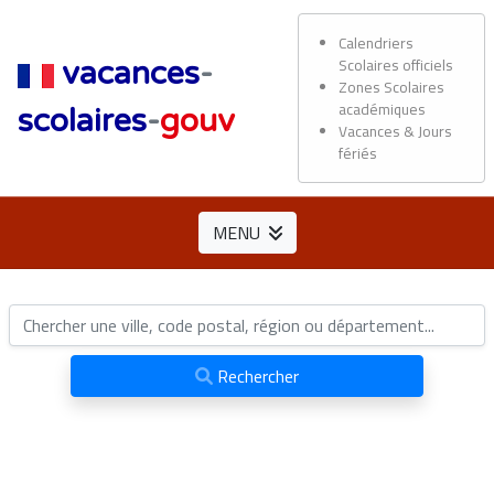
Calendriers
Scolaires officiels
vacances
-
Zones Scolaires
académiques
scolaires
-
gouv
Vacances & Jours
fériés
MENU
Rechercher