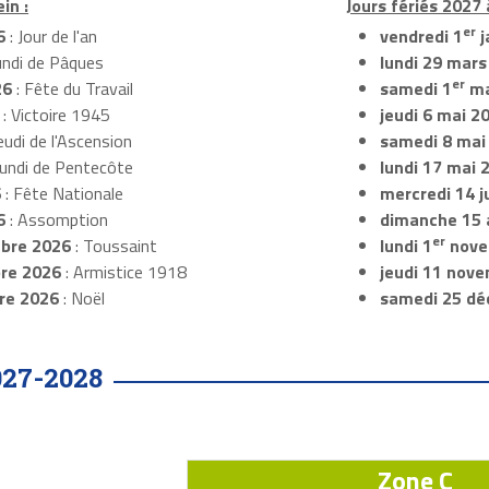
in :
Jours fériés 2027 à
er
6
: Jour de l'an
vendredi 1
j
undi de Pâques
lundi 29 mars
er
26
: Fête du Travail
samedi 1
ma
: Victoire 1945
jeudi 6 mai 2
eudi de l'Ascension
samedi 8 mai
Lundi de Pentecôte
lundi 17 mai 
6
: Fête Nationale
mercredi 14 ju
6
: Assomption
dimanche 15 
er
bre 2026
: Toussaint
lundi 1
nove
re 2026
: Armistice 1918
jeudi 11 nov
re 2026
: Noël
samedi 25 dé
027-2028
Zone C