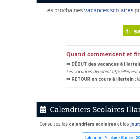
Les prochaines
vacances scolaires
po
s
du
Quand commencent et fini
⇒ DÉBUT des vacances à Illartei
Les vacances débutent officiellement 
⇒ RETOUR en cours à Illartein
: l
Calendriers Scolaires Illa
Consultez les
calendriers scolaires
et les
jour
Calendrier Scolaire Illartein
2