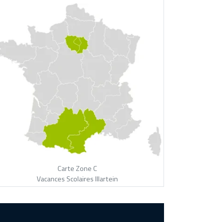
Carte Zone C
Vacances Scolaires Illartein