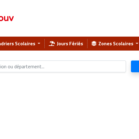
ouv
driers Scolaires
Jours Fériés
Zones Scolaires