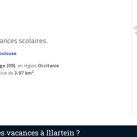
ances scolaires.
oulouse
.
ge (09)
, en région
Occitanie
.
2
icie de
3.97 km
.
 vacances à Illartein ?