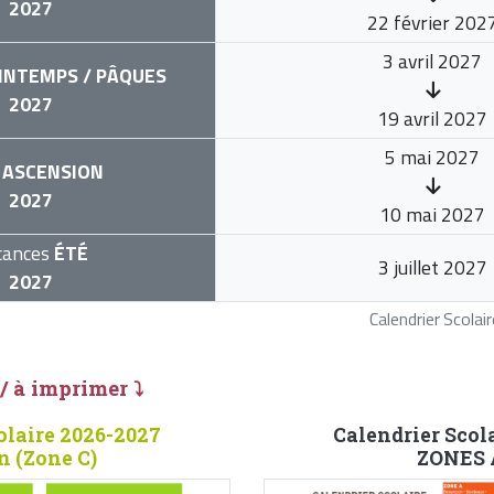
2027
22 février 202
3 avril 2027
INTEMPS / PÂQUES
2027
19 avril 2027
5 mai 2027
ASCENSION
2027
10 mai 2027
cances
ÉTÉ
3 juillet 2027
2027
Calendrier Scola
 / à imprimer ⤵
olaire 2026-2027
Calendrier Scol
in (Zone C)
ZONES A