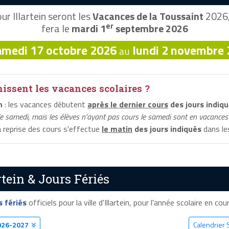
ur Illartein seront les
Vacances de la Toussaint
2026, 
er
fera le
mardi 1
septembre 2026
amedi 17 octobre 2026
lundi 2 novembre
au
ssent les vacances scolaires ?
n
: les vacances débutent
après le dernier cours
des jours indiq
le samedi, mais les élèves n'ayant pas cours le samedi sont en vacances 
a reprise des cours s'effectue
le matin
des jours indiqués
dans les
rtein & Jours Fériés
s fériés
officiels pour la ville d'Illartein, pour l'année scolaire en cour
026-2027
Calendrier S