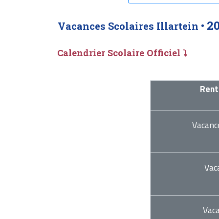
2
Vacances Scolaires Illartein •
Calendrier Scolaire Officiel ⤵
Rent
Vacanc
Vac
Vac