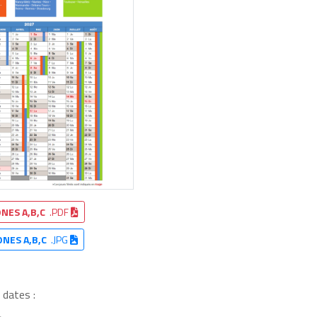
NES A,B,C
.PDF
ONES A,B,C
.JPG
 dates :