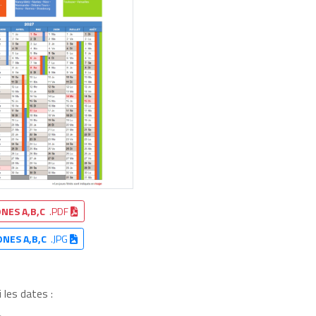
NES A,B,C
.PDF
ONES A,B,C
.JPG
 les dates :