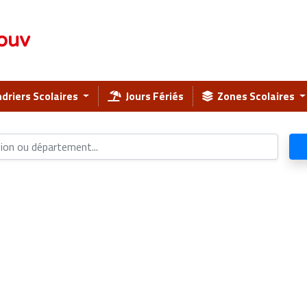
ouv
driers Scolaires
Jours Fériés
Zones Scolaires