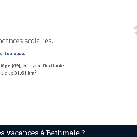
cances scolaires.
e Toulouse
.
riège (09)
, en région
Occitanie
.
2
icie de
31.61 km
.
s vacances à Bethmale ?