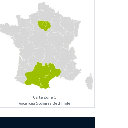
Carte Zone C
Vacances Scolaires Bethmale