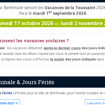
r Bethmale seront les
Vacances de la Toussaint
2026
er
fera le
mardi 1
septembre 2026
amedi 17 octobre 2026
lundi 2 novembre
au
ssent les vacances scolaires ?
ale
: les vacances débutent
après le dernier cours
des jours ind
le samedi, mais les élèves n'ayant pas cours le samedi sont en vacances 
: la reprise des cours s'effectue
le matin
des jours indiqués
dans 
hmale & Jours Fériés
s fériés
officiels pour la ville de Bethmale, pour l'année scolaire en c
2026-2027
Calendrier S