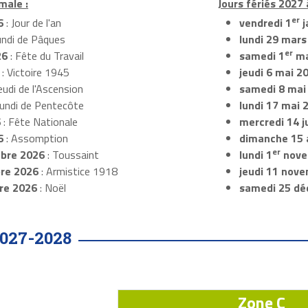
male :
Jours fériés 2027
er
6
: Jour de l'an
vendredi 1
j
undi de Pâques
lundi 29 mars
er
26
: Fête du Travail
samedi 1
ma
: Victoire 1945
jeudi 6 mai 2
eudi de l'Ascension
samedi 8 mai
Lundi de Pentecôte
lundi 17 mai 
6
: Fête Nationale
mercredi 14 ju
6
: Assomption
dimanche 15 
er
bre 2026
: Toussaint
lundi 1
nove
re 2026
: Armistice 1918
jeudi 11 nov
re 2026
: Noël
samedi 25 dé
027-2028
Zone C