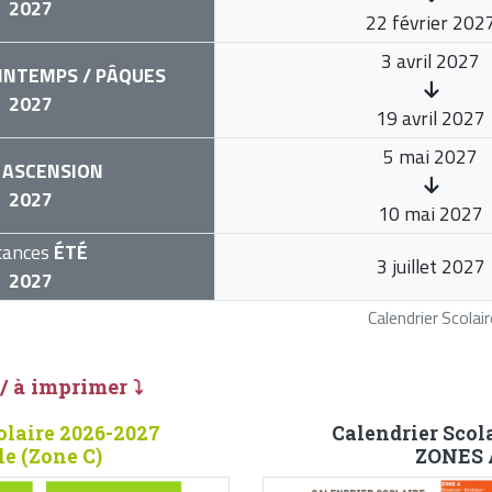
2027
22 février 202
3 avril 2027
INTEMPS / PÂQUES
2027
19 avril 2027
5 mai 2027
ASCENSION
2027
10 mai 2027
cances
ÉTÉ
3 juillet 2027
2027
Calendrier Scola
 / à imprimer ⤵
olaire 2026-2027
Calendrier Scol
e (Zone C)
ZONES A