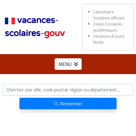
Calendriers
Scolaires officiels
vacances
-
Zones Scolaires
académiques
scolaires
-
gouv
Vacances & Jours
fériés
MENU
Rechercher