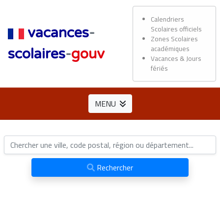
Calendriers
Scolaires officiels
vacances
-
Zones Scolaires
académiques
scolaires
-
gouv
Vacances & Jours
fériés
MENU
Rechercher