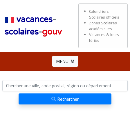
Calendriers
Scolaires officiels
vacances
-
Zones Scolaires
académiques
scolaires
-
gouv
Vacances & Jours
fériés
MENU
Rechercher