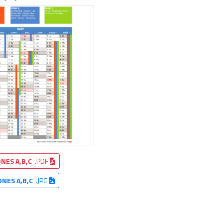
NES A,B,C
.PDF
ONES A,B,C
.JPG