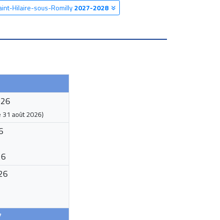
aint-Hilaire-sous-Romilly
2027-2028
026
e
31 août 2026
)
6
26
26
7