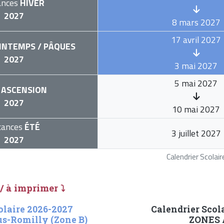
ances
HIVER
2027
8 mars 2027
17 avril 2027
INTEMPS / PÂQUES
2027
3 mai 2027
5 mai 2027
ASCENSION
2027
10 mai 2027
cances
ÉTÉ
3 juillet 2027
2027
Calendrier Scola
 / à imprimer ⤵
olaire 2026-2027
Calendrier Scol
us-Romilly (Zone B)
ZONES A