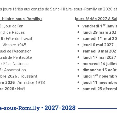
es jours fériés aux congés de Saint-Hilaire-sous-Romilly en 2026 et
-Hilaire-sous-Romilly :
Jours fériés 2027 à Sa
er
6
: Jour de l'an
vendredi 1
janvi
undi de Pâques
lundi 29 mars 202
er
26
: Fête du Travail
samedi 1
mai 20
: Victoire 1945
jeudi 6 mai 2027
:
eudi de l'Ascension
samedi 8 mai 202
Lundi de Pentecôte
lundi 17 mai 2027
6
: Fête Nationale
mercredi 14 juille
6
: Assomption
dimanche 15 août
er
bre 2026
: Toussaint
lundi 1
novembr
re 2026
: Armistice 1918
jeudi 11 novembr
re 2026
: Noël
samedi 25 décem
2027-2028
e-sous-Romilly •