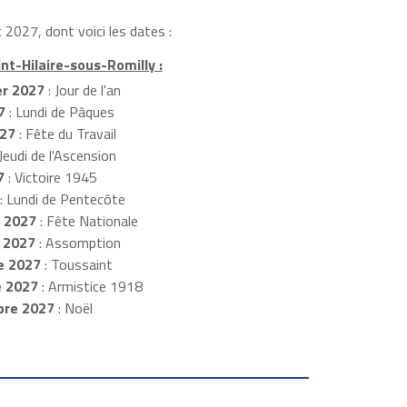
 2027, dont voici les dates :
int-Hilaire-sous-Romilly :
er 2027
: Jour de l'an
7
: Lundi de Pâques
27
: Fête du Travail
 Jeudi de l'Ascension
7
: Victoire 1945
: Lundi de Pentecôte
t 2027
: Fête Nationale
 2027
: Assomption
e 2027
: Toussaint
e 2027
: Armistice 1918
bre 2027
: Noël