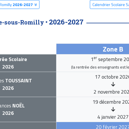
-Romilly
2026-2027
Calendrier Scolaire S
2026-2027
e-sous-Romilly •
Zone B
er
rée Scolaire
1
septembre 2
2026
(la rentrée des enseignants est l
17 octobre 202
es
TOUSSAINT
2026
2 novembre 20
19 décembre 20
ances
NOËL
2026
4 janvier 2027
20 février 202