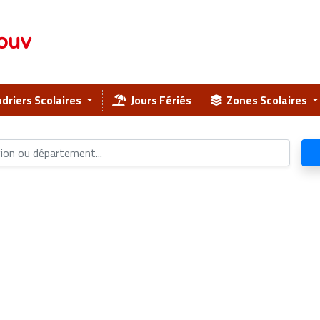
ouv
driers Scolaires
Jours Fériés
Zones Scolaires