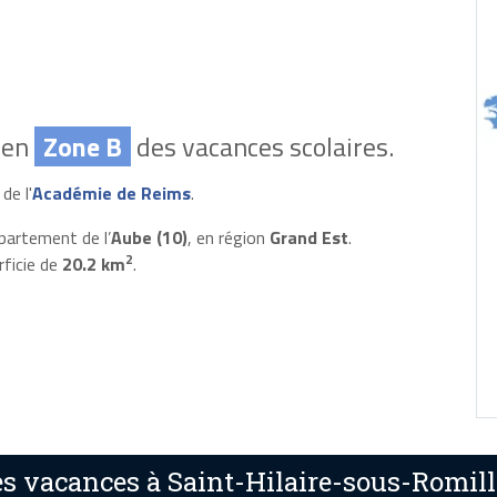
 en
Zone B
des vacances scolaires.
de l'
Académie de Reims
.
partement de l’
Aube (10)
, en région
Grand Est
.
2
rficie de
20.2 km
.
s vacances à Saint-Hilaire-sous-Romill