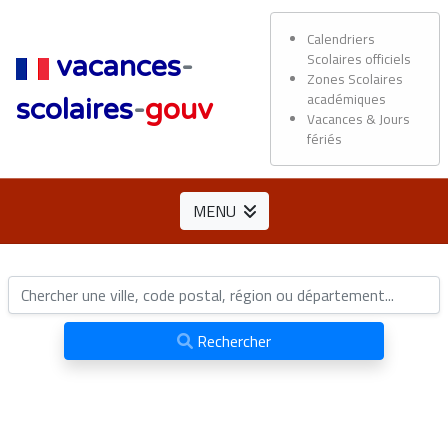
Calendriers
Scolaires officiels
vacances
-
Zones Scolaires
académiques
scolaires
-
gouv
Vacances & Jours
fériés
MENU
Rechercher