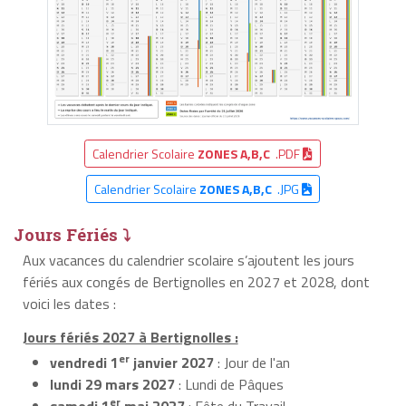
Calendrier Scolaire
ZONES A,B,C
.PDF
Calendrier Scolaire
ZONES A,B,C
.JPG
Jours Fériés ⤵
Aux vacances du calendrier scolaire s’ajoutent les jours
fériés aux congés de Bertignolles en 2027 et 2028, dont
voici les dates :
Jours fériés 2027 à Bertignolles :
er
vendredi 1
janvier 2027
: Jour de l'an
lundi 29 mars 2027
: Lundi de Pâques
er
samedi 1
mai 2027
: Fête du Travail