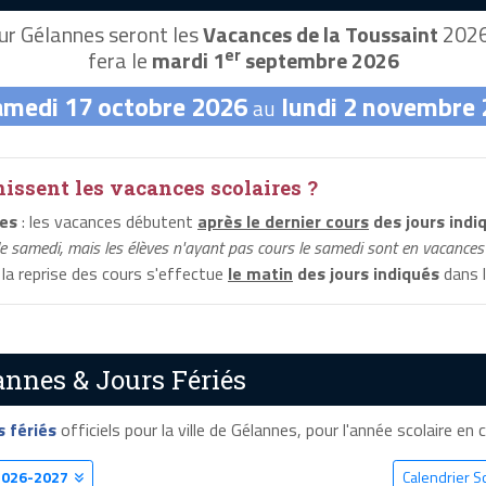
r Gélannes seront les
Vacances de la Toussaint
2026,
er
fera le
mardi 1
septembre 2026
amedi 17 octobre 2026
lundi 2 novembre
au
ssent les vacances scolaires ?
es
: les vacances débutent
après le dernier cours
des jours indi
le samedi, mais les élèves n'ayant pas cours le samedi sont en vacances 
 la reprise des cours s'effectue
le matin
des jours indiqués
dans l
annes & Jours Fériés
s fériés
officiels pour la ville de Gélannes, pour l'année scolaire en c
2026-2027
Calendrier S