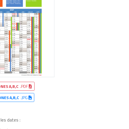
NES A,B,C
.PDF
ONES A,B,C
.JPG
les dates :