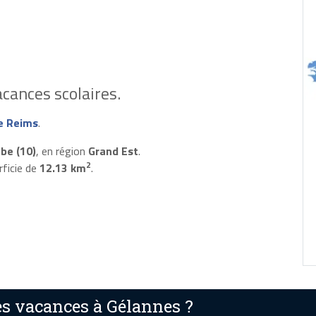
cances scolaires.
e Reims
.
be (10)
, en région
Grand Est
.
2
rficie de
12.13 km
.
s vacances à Gélannes ?