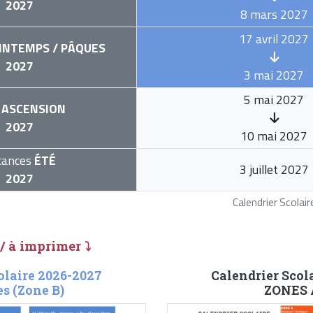
2027
8 mars 2027
17 avril 2027
INTEMPS / PÂQUES
2027
3 mai 2027
5 mai 2027
ASCENSION
2027
10 mai 2027
cances
ÉTÉ
3 juillet 2027
2027
Calendrier Scola
 / à imprimer ⤵
olaire 2026-2027
Calendrier Scol
s (Zone B)
ZONES A