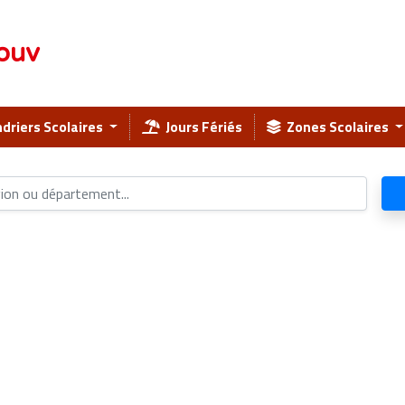
ouv
driers Scolaires
Jours Fériés
Zones Scolaires