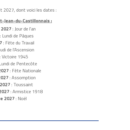
t 2027, dont voici les dates :
t-Jean-du-Castillonnais :
r 2027
: Jour de l'an
: Lundi de Pâques
7
: Fête du Travail
eudi de l'Ascension
: Victoire 1945
 Lundi de Pentecôte
 2027
: Fête Nationale
2027
: Assomption
2027
: Toussaint
 2027
: Armistice 1918
re 2027
: Noël