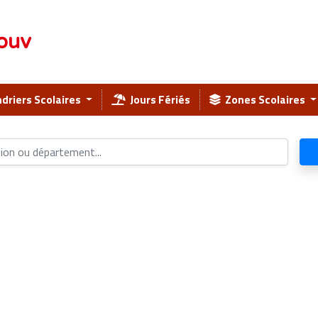
ouv
driers Scolaires
Jours Fériés
Zones Scolaires