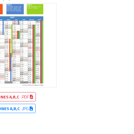
NES A,B,C
.PDF
ONES A,B,C
.JPG