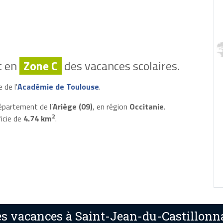
t en
Zone C
des vacances scolaires.
 de l'
Académie de Toulouse
.
épartement de l’
Ariège (09)
, en région
Occitanie
.
2
icie de
4.74 km
.
s vacances à Saint-Jean-du-Castillonna