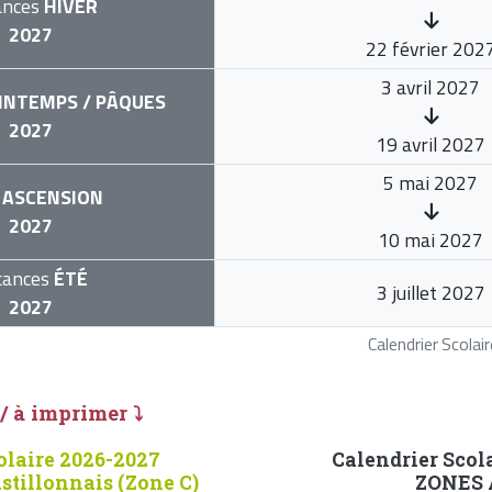
ances
HIVER
2027
22 février 202
3 avril 2027
INTEMPS / PÂQUES
2027
19 avril 2027
5 mai 2027
ASCENSION
2027
10 mai 2027
cances
ÉTÉ
3 juillet 2027
2027
Calendrier Scola
 / à imprimer ⤵
olaire 2026-2027
Calendrier Scol
stillonnais (Zone C)
ZONES A