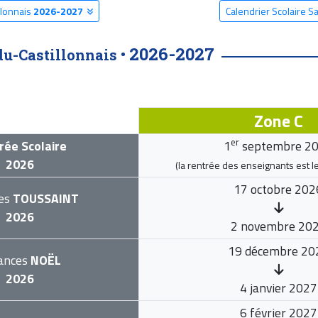
llonnais
2026-2027
Calendrier Scolaire S
2026-2027
du-Castillonnais •
Zone C
er
rée Scolaire
1
septembre 2
2026
(la rentrée des enseignants est l
17 octobre 202
es
TOUSSAINT
2026
2 novembre 20
19 décembre 20
ances
NOËL
2026
4 janvier 2027
6 février 2027