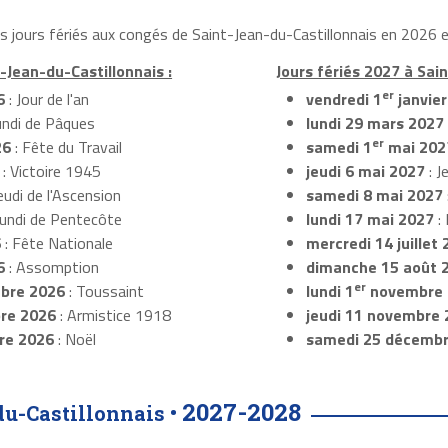
es jours fériés aux congés de Saint-Jean-du-Castillonnais en 2026 e
t-Jean-du-Castillonnais :
Jours fériés 2027 à Sain
er
6
: Jour de l'an
vendredi 1
janvie
undi de Pâques
lundi 29 mars 2027
er
26
: Fête du Travail
samedi 1
mai 202
: Victoire 1945
jeudi 6 mai 2027
: J
eudi de l'Ascension
samedi 8 mai 2027
Lundi de Pentecôte
lundi 17 mai 2027
:
6
: Fête Nationale
mercredi 14 juillet
6
: Assomption
dimanche 15 août 
er
bre 2026
: Toussaint
lundi 1
novembre 
re 2026
: Armistice 1918
jeudi 11 novembre
re 2026
: Noël
samedi 25 décemb
2027-2028
du-Castillonnais •