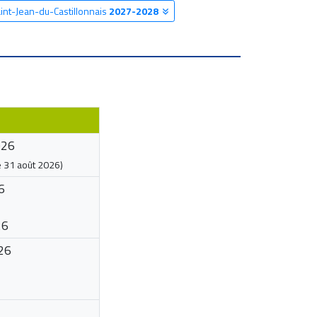
aint-Jean-du-Castillonnais
2027-2028
026
e
31 août 2026
)
6
26
26