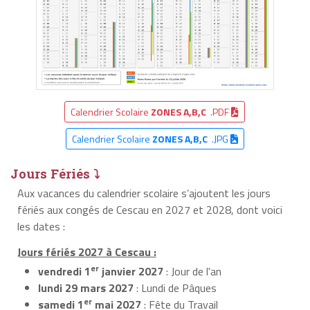
Calendrier Scolaire
ZONES A,B,C
.PDF
Calendrier Scolaire
ZONES A,B,C
.JPG
Jours Fériés ⤵
Aux vacances du calendrier scolaire s’ajoutent les jours
fériés aux congés de Cescau en 2027 et 2028, dont voici
les dates :
Jours fériés 2027 à Cescau :
er
vendredi 1
janvier 2027
: Jour de l'an
lundi 29 mars 2027
: Lundi de Pâques
er
samedi 1
mai 2027
: Fête du Travail