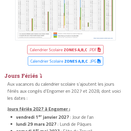
Calendrier Scolaire
ZONES A,B,C
.PDF
Calendrier Scolaire
ZONES A,B,C
.JPG
Jours Fériés ⤵
Aux vacances du calendrier scolaire s’ajoutent les jours
fériés aux congés d'Engomer en 2027 et 2028, dont voici
les dates :
Jours fériés 2027 à Engomer :
er
vendredi 1
janvier 2027
: Jour de l'an
lundi 29 mars 2027
: Lundi de Pâques
er
samedi 1
mai 2027
: Fête du Travail