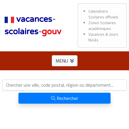
Calendriers
Scolaires officiels
vacances
-
Zones Scolaires
académiques
scolaires
-
gouv
Vacances & Jours
fériés
MENU
Rechercher