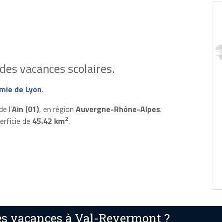
des vacances scolaires.
mie de Lyon
.
e l’
Ain (01)
, en région
Auvergne-Rhône-Alpes
.
2
erficie de
45.42 km
.
s vacances à Val-Revermont ?