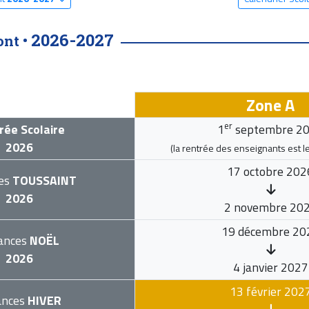
2026-2027
ont •
Zone A
er
rée Scolaire
1
septembre 2
2026
(la rentrée des enseignants est l
17 octobre 202
es
TOUSSAINT
2026
2 novembre 20
19 décembre 20
ances
NOËL
2026
4 janvier 2027
13 février 202
ances
HIVER