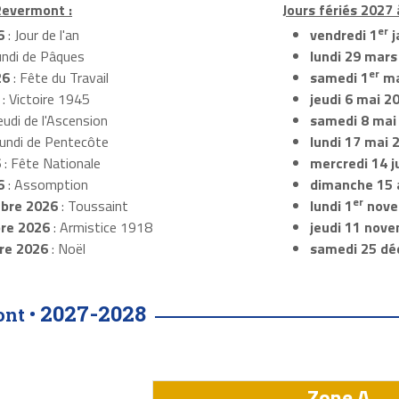
Revermont :
Jours fériés 2027
er
6
: Jour de l'an
vendredi 1
j
undi de Pâques
lundi 29 mars
er
26
: Fête du Travail
samedi 1
ma
: Victoire 1945
jeudi 6 mai 2
eudi de l'Ascension
samedi 8 mai
Lundi de Pentecôte
lundi 17 mai 
6
: Fête Nationale
mercredi 14 ju
6
: Assomption
dimanche 15 
er
bre 2026
: Toussaint
lundi 1
nove
re 2026
: Armistice 1918
jeudi 11 nov
re 2026
: Noël
samedi 25 dé
2027-2028
ont •
Zone A