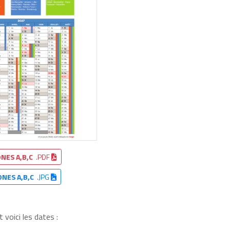
NES A,B,C
.PDF
ONES A,B,C
.JPG
voici les dates :