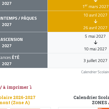
2027
er
1
mars 2027
10 avril 2027
INTEMPS / PÂQUES
2027
26 avril 2027
5 mai 2027
ASCENSION
2027
10 mai 2027
cances
ÉTÉ
3 juillet 2027
2027
Calendrier Scola
 / à imprimer ⤵
olaire 2026-2027
Calendrier Scol
mont (Zone A)
ZONES A