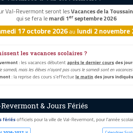
r Val-Revermont seront les
Vacances de la Toussain
er
qui se fera le
mardi 1
septembre 2026
amedi 17 octobre 2026
lundi 2 novembre
au
ssent les vacances scolaires ?
evermont
: les vacances débutent
après le dernier cours
des jour
le samedi, mais les élèves n'ayant pas cours le samedi sont en vacances 
rmont
: la reprise des cours s'effectue
le matin
des jours indiqué
-Revermont & Jours Fériés
s fériés
officiels pour la ville de Val-Revermont, pour l'année scolair
nt
2026-2027
Calendrier Sco