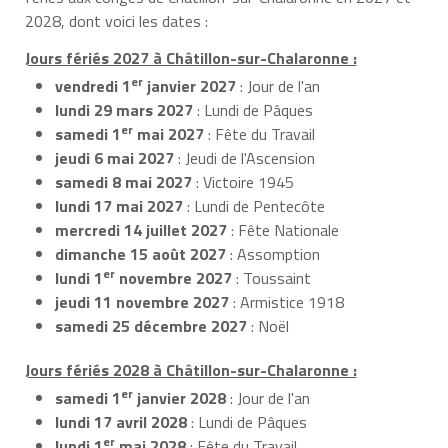
2028, dont voici les dates :
Jours fériés 2027 à Châtillon-sur-Chalaronne :
er
vendredi 1
janvier 2027
: Jour de l'an
lundi 29 mars 2027
: Lundi de Pâques
er
samedi 1
mai 2027
: Fête du Travail
jeudi 6 mai 2027
: Jeudi de l'Ascension
samedi 8 mai 2027
: Victoire 1945
lundi 17 mai 2027
: Lundi de Pentecôte
mercredi 14 juillet 2027
: Fête Nationale
dimanche 15 août 2027
: Assomption
er
lundi 1
novembre 2027
: Toussaint
jeudi 11 novembre 2027
: Armistice 1918
samedi 25 décembre 2027
: Noël
Jours fériés 2028 à Châtillon-sur-Chalaronne :
er
samedi 1
janvier 2028
: Jour de l'an
lundi 17 avril 2028
: Lundi de Pâques
er
lundi 1
mai 2028
: Fête du Travail