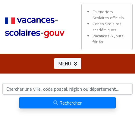
Calendriers
Scolaires officiels
vacances
-
Zones Scolaires
académiques
scolaires
-
gouv
Vacances & Jours
fériés
MENU
Rechercher